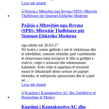
Lexo më shumë
Pajisja e Mbrojtjes nga Rryma
(SPD): Mbrojtje Thelbësore për
Sistemet Elektrike Moderne
nga admin më 26-03-27
Në botën e sotme gjithnjë e më të elektrizuar dhe
të ndërlidhur, sistemet elektrike janë vazhdimisht
të ekspozuara ndaj rreziqeve të tilla si goditjet e
rrufeve, rritjet e tensionit dhe mbitensionet
kalimtare. Këto rritje të papritura të tensionit
mund të shkaktojnë dëme serioze në pajisjet
elektrike, të ndërpresin operacionet dhe të çojnë
në ...
Lexo më shumë
Kuptimi i Kontaktorëve AC dhe