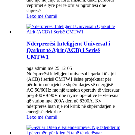
veprimet e tyre për të ofruar ngrohtësi dhe
shpresë...
Lexo më shumë
Ndërprerësi Inteligjent Universal i
Qarkut të Ajrit (ACB) i Serisë
CMTW1
nga admin më 25-12-05
Ndërprerësi inteligjent universal i qarkut të ajrit
(ACB) i serisë CMTW1 është projektuar për
përdorim në rrjetet e shpërndarjes së energjisë
AC 50/60Hz me një tension operativ të vlerësuar
prej 400V/690V dhe rrymë operative të vlerësuar
që varion nga 200A deri në 6300A. Ky
ndërprerës luan një rol kritik në shpërndarjen e
energjisë elektrike...
Lexo më shumë