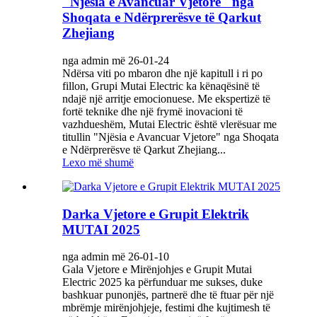
"Njësia e Avancuar Vjetore" nga
Shoqata e Ndërprerësve të Qarkut
Zhejiang
nga admin më 26-01-24
Ndërsa viti po mbaron dhe një kapitull i ri po
fillon, Grupi Mutai Electric ka kënaqësinë të
ndajë një arritje emocionuese. Me ekspertizë të
fortë teknike dhe një frymë inovacioni të
vazhdueshëm, Mutai Electric është vlerësuar me
titullin "Njësia e Avancuar Vjetore" nga Shoqata
e Ndërprerësve të Qarkut Zhejiang...
Lexo më shumë
Darka Vjetore e Grupit Elektrik
MUTAI 2025
nga admin më 26-01-10
Gala Vjetore e Mirënjohjes e Grupit Mutai
Electric 2025 ka përfunduar me sukses, duke
bashkuar punonjës, partnerë dhe të ftuar për një
mbrëmje mirënjohjeje, festimi dhe kujtimesh të