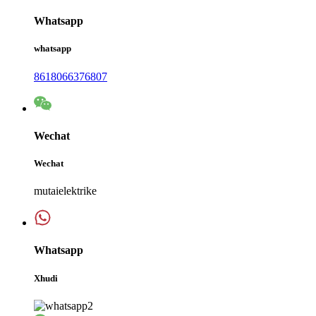
Whatsapp
whatsapp
8618066376807
Wechat
Wechat
mutaielektrike
Whatsapp
Xhudi