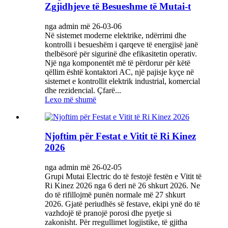
Zgjidhjeve të Besueshme të Mutai-t
nga admin më 26-03-06
Në sistemet moderne elektrike, ndërrimi dhe
kontrolli i besueshëm i qarqeve të energjisë janë
thelbësorë për sigurinë dhe efikasitetin operativ.
Një nga komponentët më të përdorur për këtë
qëllim është kontaktori AC, një pajisje kyçe në
sistemet e kontrollit elektrik industrial, komercial
dhe rezidencial. Çfarë...
Lexo më shumë
Njoftim për Festat e Vitit të Ri Kinez
2026
nga admin më 26-02-05
Grupi Mutai Electric do të festojë festën e Vitit të
Ri Kinez 2026 nga 6 deri në 26 shkurt 2026. Ne
do të rifillojmë punën normale më 27 shkurt
2026. Gjatë periudhës së festave, ekipi ynë do të
vazhdojë të pranojë porosi dhe pyetje si
zakonisht. Për rregullimet logjistike, të gjitha