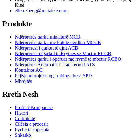
Kinë
ellen.zheng@mutaiele.com
Produkte
Ndërprerës qarku miniaturë MCB
Ndërprerës qarku me kuti të derdhur MCCB
Ndërprerësi i qarkut të ajrit ACB
Ndërprerësi i Qarkut të Rrymës së Mbetur RCCB
Ndërprerës qarku i operuar me rrymë të mbetur RCBO
Ndërprerës Automatik i Transferimit ATS
Kontaktor AC
Pajisje mbrojtëse nga mbingarkesa SPD
Mbrojtës
Rreth Nesh
Profili i Kompanisë
Histori
Certifikatë
Cilësia e procesit
Pyetje të shpeshta
Shkarko