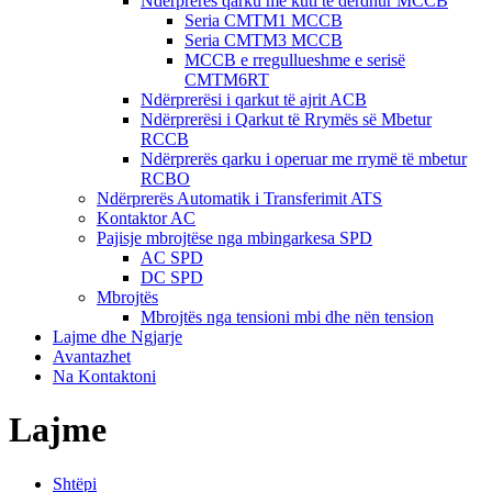
Ndërprerës qarku me kuti të derdhur MCCB
Seria CMTM1 MCCB
Seria CMTM3 MCCB
MCCB e rregullueshme e serisë
CMTM6RT
Ndërprerësi i qarkut të ajrit ACB
Ndërprerësi i Qarkut të Rrymës së Mbetur
RCCB
Ndërprerës qarku i operuar me rrymë të mbetur
RCBO
Ndërprerës Automatik i Transferimit ATS
Kontaktor AC
Pajisje mbrojtëse nga mbingarkesa SPD
AC SPD
DC SPD
Mbrojtës
Mbrojtës nga tensioni mbi dhe nën tension
Lajme dhe Ngjarje
Avantazhet
Na Kontaktoni
Lajme
Shtëpi