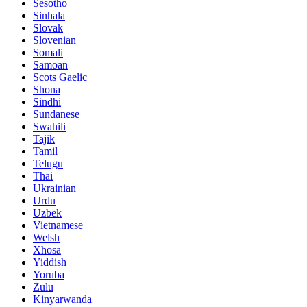
Sesotho
Sinhala
Slovak
Slovenian
Somali
Samoan
Scots Gaelic
Shona
Sindhi
Sundanese
Swahili
Tajik
Tamil
Telugu
Thai
Ukrainian
Urdu
Uzbek
Vietnamese
Welsh
Xhosa
Yiddish
Yoruba
Zulu
Kinyarwanda