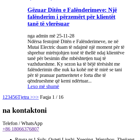
Gëzuar Ditën e Falënderimeve: Një
falënderim i përzemërt për klientët
tanë të vlerësuar
nga admin më 25-11-28
Ndërsa festojmë Ditën e Falënderimeve, ne në
Mutai Electric duam të ndajmë një moment për të
shprehur mirënjohjen tonë të thellë ndaj klientëve
tanë për besimin dhe mbështetjen tuaj të
vazhdueshme. Ky sezon ka të bëjë tërësisht me
falënderimin dhe nuk ka kohë më të mirë se tani
për të pranuar partneritetet e forta dhe të
qëndrueshme që kemi ndërtuar...
Lexo më shumë
1
2
3
4
5
6
Tjetra >
>>
Faqja 1 / 16
na kontaktoni
Telefon / WhatsApp
+86 18066376807
Rruga nr.1 Sulv, Qyteti Liushi, Yueqing, Wenzhou, Zhejiang,