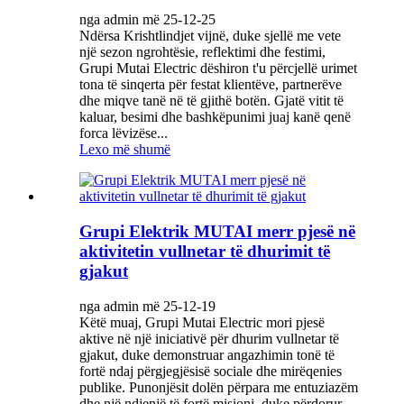
nga admin më 25-12-25
Ndërsa Krishtlindjet vijnë, duke sjellë me vete
një sezon ngrohtësie, reflektimi dhe festimi,
Grupi Mutai Electric dëshiron t'u përcjellë urimet
tona të sinqerta për festat klientëve, partnerëve
dhe miqve tanë në të gjithë botën. Gjatë vitit të
kaluar, besimi dhe bashkëpunimi juaj kanë qenë
forca lëvizëse...
Lexo më shumë
Grupi Elektrik MUTAI merr pjesë në
aktivitetin vullnetar të dhurimit të
gjakut
nga admin më 25-12-19
Këtë muaj, Grupi Mutai Electric mori pjesë
aktive në një iniciativë për dhurim vullnetar të
gjakut, duke demonstruar angazhimin tonë të
fortë ndaj përgjegjësisë sociale dhe mirëqenies
publike. Punonjësit dolën përpara me entuziazëm
dhe një ndjenjë të fortë misioni, duke përdorur