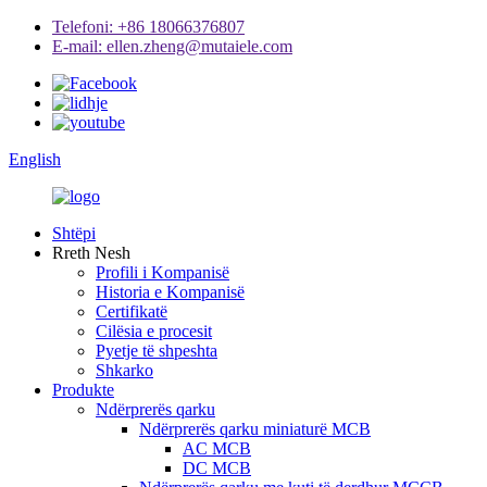
Telefoni: +86 18066376807
E-mail: ellen.zheng@mutaiele.com
English
Shtëpi
Rreth Nesh
Profili i Kompanisë
Historia e Kompanisë
Certifikatë
Cilësia e procesit
Pyetje të shpeshta
Shkarko
Produkte
Ndërprerës qarku
Ndërprerës qarku miniaturë MCB
AC MCB
DC MCB