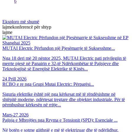
6
Eksploro më shumë
lajme
konferencë për shtyp
lajme
MUTAI Electric Përfundon një Pjesëmarrje të Suksesshme...
Nga 18 deri më 20 nëntor 2025, MUTAI Electric pati privilegjin të
merrte pjesë në Panairin e 32-të Ndërkombëtar të Pajisjeve dhe
Teknologjisë së Energjisë Elektrike të Kinës...
24 Prill
2026
RCBO e re nga Grupi Mutai Electric: Përparësi...
Siguria elektrike është një nga kërkesat më të rëndësishme në
shtëpitë moderne, ndërtesat tregtare dhe objektet industriale. Për të
përmbushur kërkesën në rritje...
Mars-27
2026
Pajisja e Mbrojtjes nga Rryma e Tensionit (SPD): Esenciale ...
Në botën e sotme gjithnjë e më të elektrizuar dhe të ndërlidhur,