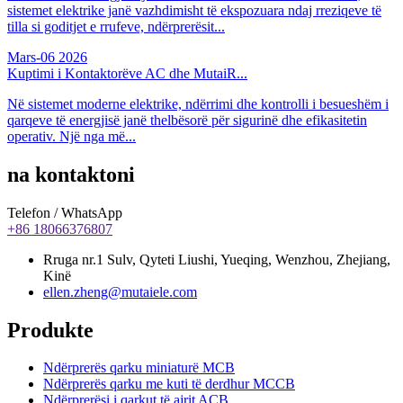
sistemet elektrike janë vazhdimisht të ekspozuara ndaj rreziqeve të
tilla si goditjet e rrufeve, ndërprerësit...
Mars-06
2026
Kuptimi i Kontaktorëve AC dhe MutaiR...
Në sistemet moderne elektrike, ndërrimi dhe kontrolli i besueshëm i
qarqeve të energjisë janë thelbësorë për sigurinë dhe efikasitetin
operativ. Një nga më...
na kontaktoni
Telefon / WhatsApp
+86 18066376807
Rruga nr.1 Sulv, Qyteti Liushi, Yueqing, Wenzhou, Zhejiang,
Kinë
ellen.zheng@mutaiele.com
Produkte
Ndërprerës qarku miniaturë MCB
Ndërprerës qarku me kuti të derdhur MCCB
Ndërprerësi i qarkut të ajrit ACB