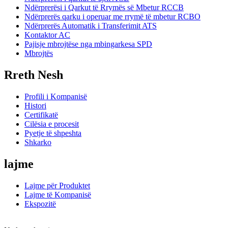
Ndërprerësi i Qarkut të Rrymës së Mbetur RCCB
Ndërprerës qarku i operuar me rrymë të mbetur RCBO
Ndërprerës Automatik i Transferimit ATS
Kontaktor AC
Pajisje mbrojtëse nga mbingarkesa SPD
Mbrojtës
Rreth Nesh
Profili i Kompanisë
Histori
Certifikatë
Cilësia e procesit
Pyetje të shpeshta
Shkarko
lajme
Lajme për Produktet
Lajme të Kompanisë
Ekspozitë