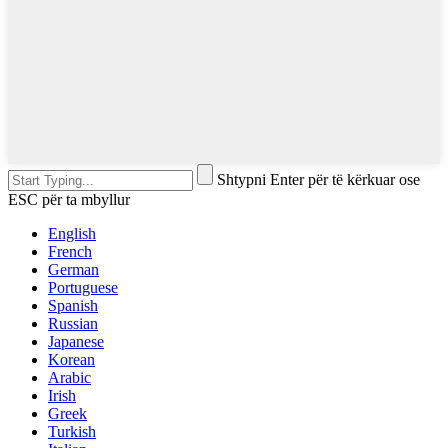
Shtypni Enter për të kërkuar ose
ESC për ta mbyllur
English
French
German
Portuguese
Spanish
Russian
Japanese
Korean
Arabic
Irish
Greek
Turkish