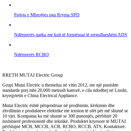
Pajisja e Mbrojtjes nga Rryma SPD
Ndërprerës qarku me kuti të formësuar të rregullueshëm ADS
Ndërprerës RCBO
RRETH MUTAI Electric Group
Grupi Mutai Electric u themelua në vitin 2012, me një punishte
standarde prej mbi 20,000 metrash katrorë, e cila ndodhej në Liushi,
kryeqytetin e China Electrical Appliance.
Mutai Electric është përqendruar në prodhimin, kërkimin dhe
zhvillimin e produkteve elektrike me tension të ulët për më shumë se
10 vjet. Kompania ka më shumë se 300 punonjës, përfshirë 20
inxhinierë profesionistë dhe teknikë. Produktet kryesore të MUTAI
përfshijnë MCB, MCCB, ACB, RCBO, RCCB, ATS, Kontaktorë.