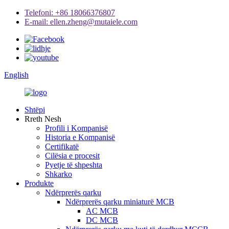
Telefoni: +86 18066376807
E-mail: ellen.zheng@mutaiele.com
English
Shtëpi
Rreth Nesh
Profili i Kompanisë
Historia e Kompanisë
Certifikatë
Cilësia e procesit
Pyetje të shpeshta
Shkarko
Produkte
Ndërprerës qarku
Ndërprerës qarku miniaturë MCB
AC MCB
DC MCB