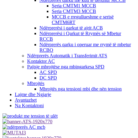
Ndërprerës qarku me kuti të derdhur MCCB
Seria CMTM1 MCCB
Seria CMTM3 MCCB
MCCB e rregullueshme e serisë
CMTM6RT
Ndërprerësi i qarkut të ajrit ACB
Ndërprerësi i Qarkut të Rrymës së Mbetur
RCCB
Ndërprerës qarku i operuar me rrymë të mbetur
RCBO
Ndërprerës Automatik i Transferimit ATS
Kontaktor AC
Pajisje mbrojtëse nga mbingarkesa SPD
AC SPD
DC SPD
Mbrojtës
Mbrojtës nga tensioni mbi dhe nën tension
Lajme dhe Ngjarje
Avantazhet
Na Kontaktoni