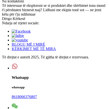
Na kontaktoni
Të interesuar të eksploroni se si produktet dhe shërbimet tona mund
t'i përshtaten biznesit tuaj? Lidhuni me ekipin tonë sot — ne jemi
këtu për t'ju ndihmuar
Dërgo Kërkesë
Ndarja në rrjetet sociale:
BLOGU MË I MIRË
KËRKIMET MË TË MIRA
Të drejtat e autorit 2025, Të gjitha të drejtat e rezervuara.
Whatsapp
whatsapp
8618066376807